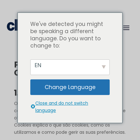
We've detected you might
be speaking a different
language. Do you want to
change to:
Política de Cookies –
EN
Chelsea
Change Language
1. Introdução
Close and do not switch
O website do
Restaurante Chelsea
utiliza
language
cookies para melhorar a experiência do utilizador e
otimizar os nossos serviços. Esta Política de
Cookies explica o que são cookies, como os
utilizamos e como pode gerir as suas preferências.